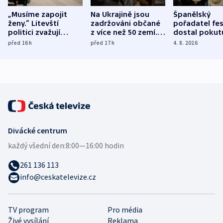
„Musíme zapojit
Na Ukrajině jsou
Španělský
ženy.“ Litevští
zadržováni občané
pořadatel fes
politici zvažují
z více než 50 zemí.
dostal pokut
dohodu o
Bojovali na straně
nekalé prakti
před 16
h
před 17
h
4. 8. 2026
demografii
Ruska
Divácké centrum
každý všední den:
8:00—16:00 hodin
261 136 113
info@ceskatelevize.cz
TV program
Pro média
Živé vysílání
Reklama