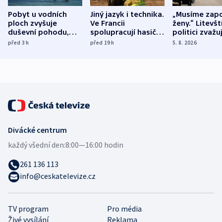
Pobyt u vodních
Jiný jazyk i technika.
„Musíme zapo
ploch zvyšuje
Ve Francii
ženy.“ Litevšt
duševní pohodu,
spolupracují hasiči z
politici zvažuj
ukázala
různých zemí
dohodu o
před 3
h
před 19
h
5. 8. 2026
mezinárodní studie
demografii
Divácké centrum
každý všední den:
8:00—16:00 hodin
261 136 113
info@ceskatelevize.cz
TV program
Pro média
Živé vysílání
Reklama