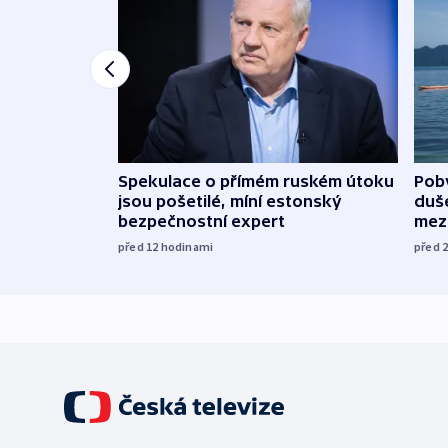
Spekulace o přímém ruském útoku
Poby
jsou pošetilé, míní estonský
duš
bezpečnostní expert
mez
před 12
hodinami
před 