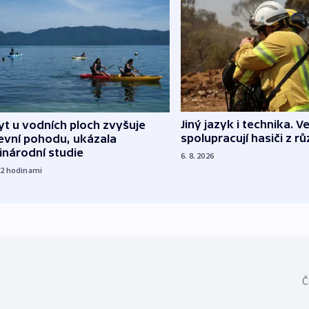
Jiný jazyk i technika. Ve
t u vodních ploch zvyšuje
spolupracují hasiči z r
evní pohodu, ukázala
inárodní studie
6. 8. 2026
22
hodinami
Č