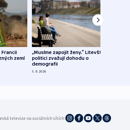
 Francii
„Musíme zapojit ženy.“ Litevští
Na Uk
ůzných zemí
politici zvažují dohodu o
občan
demografii
na s
5. 8. 2026
5. 8. 20
eská televize na sociálních sítích: