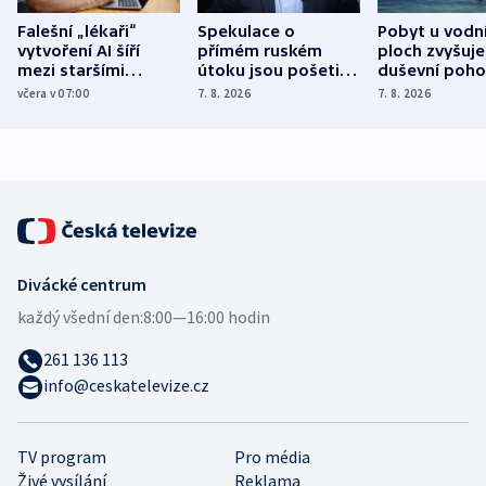
Falešní „lékaři“
Spekulace o
Pobyt u vodn
vytvoření AI šíří
přímém ruském
ploch zvyšuje
mezi staršími
útoku jsou pošetilé,
duševní poho
Poláky nebezpečné
míní estonský
ukázala
včera v 07:00
7. 8. 2026
7. 8. 2026
zdravotní rady
bezpečnostní
mezinárodní 
expert
Divácké centrum
každý všední den:
8:00—16:00 hodin
261 136 113
info@ceskatelevize.cz
TV program
Pro média
Živé vysílání
Reklama