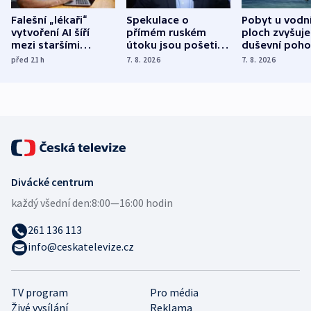
Falešní „lékaři“
Spekulace o
Pobyt u vodn
vytvoření AI šíří
přímém ruském
ploch zvyšuje
mezi staršími
útoku jsou pošetilé,
duševní poho
Poláky nebezpečné
míní estonský
ukázala
před 21
h
7. 8. 2026
7. 8. 2026
zdravotní rady
bezpečnostní
mezinárodní 
expert
Divácké centrum
každý všední den:
8:00—16:00 hodin
261 136 113
info@ceskatelevize.cz
TV program
Pro média
Živé vysílání
Reklama