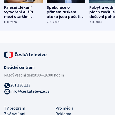
Falešní „lékaři“
Spekulace o
Pobyt u vodn
vytvoření AI šíří
přímém ruském
ploch zvyšuje
mezi staršími
útoku jsou pošetilé,
duševní poho
Poláky nebezpečné
míní estonský
ukázala
8. 8. 2026
7. 8. 2026
7. 8. 2026
zdravotní rady
bezpečnostní
mezinárodní 
expert
Divácké centrum
každý všední den:
8:00—16:00 hodin
261 136 113
info@ceskatelevize.cz
TV program
Pro média
Živé vysílání
Reklama