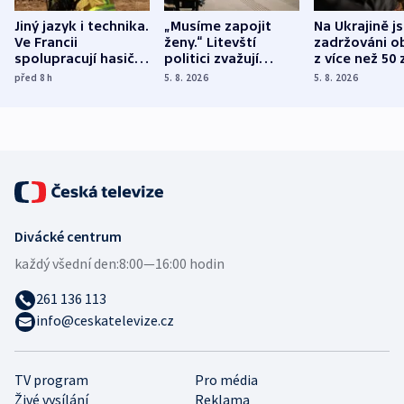
Jiný jazyk i technika.
„Musíme zapojit
Na Ukrajině j
Ve Francii
ženy.“ Litevští
zadržováni o
spolupracují hasiči z
politici zvažují
z více než 50 
různých zemí
dohodu o
Bojovali na s
před 8
h
5. 8. 2026
5. 8. 2026
demografii
Ruska
Divácké centrum
každý všední den:
8:00—16:00 hodin
261 136 113
info@ceskatelevize.cz
TV program
Pro média
Živé vysílání
Reklama