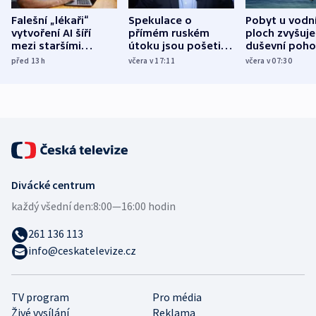
Falešní „lékaři“
Spekulace o
Pobyt u vodn
vytvoření AI šíří
přímém ruském
ploch zvyšuje
mezi staršími
útoku jsou pošetilé,
duševní poho
Poláky nebezpečné
míní estonský
ukázala
před 13
h
včera v 17:11
včera v 07:30
zdravotní rady
bezpečnostní
mezinárodní 
expert
Divácké centrum
každý všední den:
8:00—16:00 hodin
261 136 113
info@ceskatelevize.cz
TV program
Pro média
Živé vysílání
Reklama