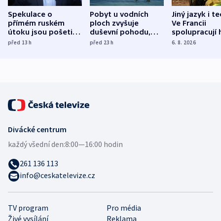
Spekulace o
Pobyt u vodních
Jiný jazyk i t
přímém ruském
ploch zvyšuje
Ve Francii
útoku jsou pošetilé,
duševní pohodu,
spolupracují h
míní estonský
ukázala
různých zemí
před 13
h
před 23
h
6. 8. 2026
bezpečnostní
mezinárodní studie
expert
Divácké centrum
každý všední den:
8:00—16:00 hodin
261 136 113
info@ceskatelevize.cz
TV program
Pro média
Živé vysílání
Reklama