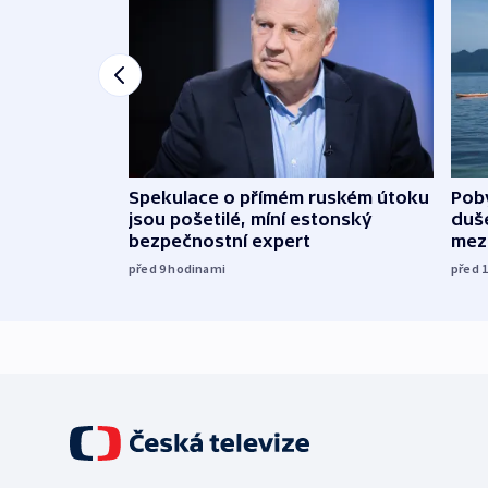
Spekulace o přímém ruském útoku
Poby
jsou pošetilé, míní estonský
duš
bezpečnostní expert
mez
před 9
hodinami
před 