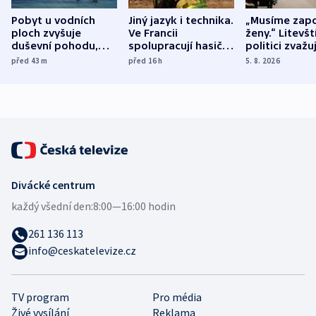
Pobyt u vodních
Jiný jazyk i technika.
„Musíme zapo
ploch zvyšuje
Ve Francii
ženy.“ Litevšt
duševní pohodu,
spolupracují hasiči z
politici zvažuj
ukázala
různých zemí
dohodu o
před 43
m
před 16
h
5. 8. 2026
mezinárodní studie
demografii
Divácké centrum
každý všední den:
8:00—16:00 hodin
261 136 113
info@ceskatelevize.cz
TV program
Pro média
Živé vysílání
Reklama