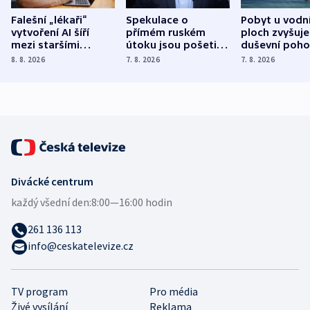
Falešní „lékaři“
Spekulace o
Pobyt u vodn
vytvoření AI šíří
přímém ruském
ploch zvyšuje
mezi staršími
útoku jsou pošetilé,
duševní poho
Poláky nebezpečné
míní estonský
ukázala
8. 8. 2026
7. 8. 2026
7. 8. 2026
zdravotní rady
bezpečnostní
mezinárodní 
expert
Divácké centrum
každý všední den:
8:00—16:00 hodin
261 136 113
info@ceskatelevize.cz
TV program
Pro média
Živé vysílání
Reklama