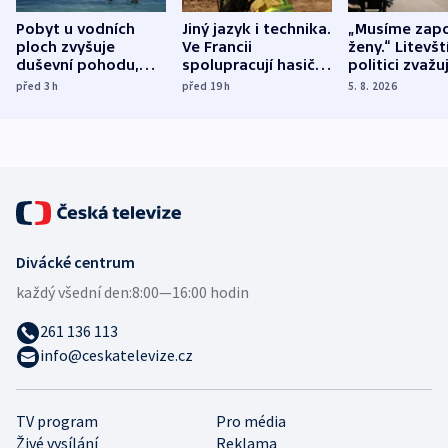
Pobyt u vodních
Jiný jazyk i technika.
„Musíme zapo
ploch zvyšuje
Ve Francii
ženy.“ Litevšt
duševní pohodu,
spolupracují hasiči z
politici zvažuj
ukázala
různých zemí
dohodu o
před 3
h
před 19
h
5. 8. 2026
mezinárodní studie
demografii
Divácké centrum
každý všední den:
8:00—16:00 hodin
261 136 113
info@ceskatelevize.cz
TV program
Pro média
Živé vysílání
Reklama