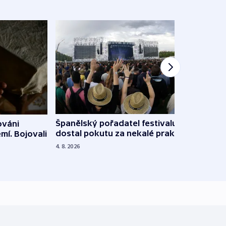
Španělský pořadatel festivalu
ováni
Lesn
dostal pokutu za nekalé praktiky
mí. Bojovali
dopa
zdrav
4. 8. 2026
4. 8. 20