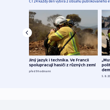
ČT24 každý den vybírá z obsahu publikovaného e
Jiný jazyk i technika. Ve Francii
„Mus
spolupracují hasiči z různých zemí
poli
dem
před 9
hodinami
5. 8. 2