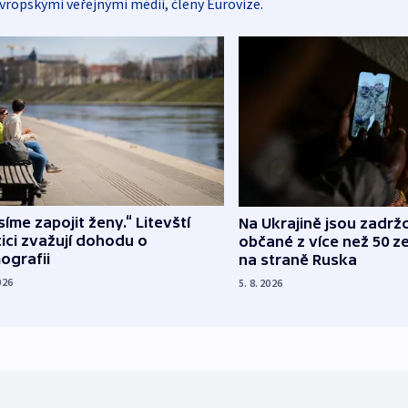
vropskými veřejnými médii, členy Eurovize.
íme zapojit ženy.“ Litevští
Na Ukrajině jsou zadrž
tici zvažují dohodu o
občané z více než 50 ze
ografii
na straně Ruska
026
5. 8. 2026