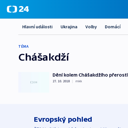
Hlavní události
Ukrajina
Volby
Domácí
TÉMA
Chášakdží
Dění kolem Chášakdžího přerostlo
27. 10. 2018
|
mkk
Evropský pohled