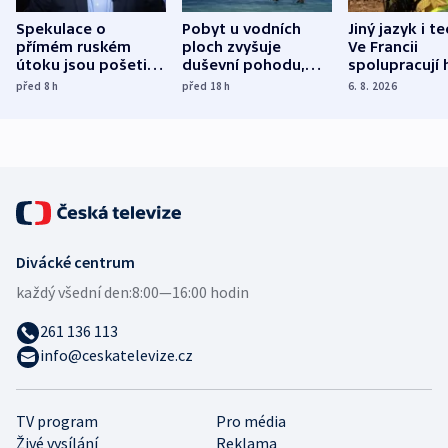
Spekulace o
Pobyt u vodních
Jiný jazyk i t
přímém ruském
ploch zvyšuje
Ve Francii
útoku jsou pošetilé,
duševní pohodu,
spolupracují h
míní estonský
ukázala
různých zemí
před 8
h
před 18
h
6. 8. 2026
bezpečnostní
mezinárodní studie
expert
Divácké centrum
každý všední den:
8:00—16:00 hodin
261 136 113
info@ceskatelevize.cz
TV program
Pro média
Živé vysílání
Reklama