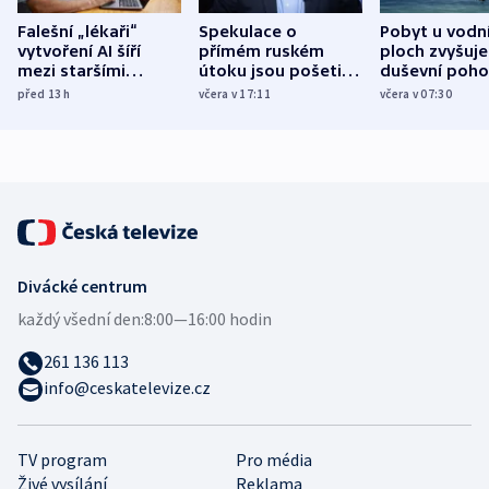
Falešní „lékaři“
Spekulace o
Pobyt u vodn
vytvoření AI šíří
přímém ruském
ploch zvyšuje
mezi staršími
útoku jsou pošetilé,
duševní poho
Poláky nebezpečné
míní estonský
ukázala
před 13
h
včera v 17:11
včera v 07:30
zdravotní rady
bezpečnostní
mezinárodní 
expert
Divácké centrum
každý všední den:
8:00—16:00 hodin
261 136 113
info@ceskatelevize.cz
TV program
Pro média
Živé vysílání
Reklama