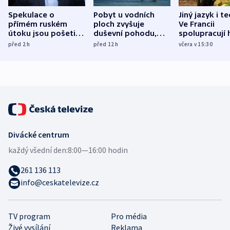
Spekulace o
Pobyt u vodních
Jiný jazyk i t
přímém ruském
ploch zvyšuje
Ve Francii
útoku jsou pošetilé,
duševní pohodu,
spolupracují h
míní estonský
ukázala
různých zemí
před 2
h
před 12
h
včera v 15:30
bezpečnostní
mezinárodní studie
expert
Divácké centrum
každý všední den:
8:00—16:00 hodin
261 136 113
info@ceskatelevize.cz
TV program
Pro média
Živé vysílání
Reklama