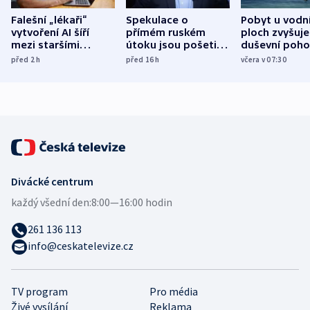
Falešní „lékaři“
Spekulace o
Pobyt u vodn
vytvoření AI šíří
přímém ruském
ploch zvyšuje
mezi staršími
útoku jsou pošetilé,
duševní poho
Poláky nebezpečné
míní estonský
ukázala
před 2
h
před 16
h
včera v 07:30
zdravotní rady
bezpečnostní
mezinárodní 
expert
Divácké centrum
každý všední den:
8:00—16:00 hodin
261 136 113
info@ceskatelevize.cz
TV program
Pro média
Živé vysílání
Reklama