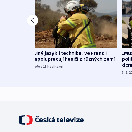
Jiný jazyk i technika. Ve Francii
„Mus
spolupracují hasiči z různých zemí
poli
dem
před 13
hodinami
5. 8. 2