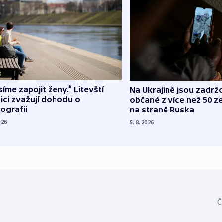
íme zapojit ženy.“ Litevští
Na Ukrajině jsou zadrž
tici zvažují dohodu o
občané z více než 50 ze
ografii
na straně Ruska
026
5. 8. 2026
Č