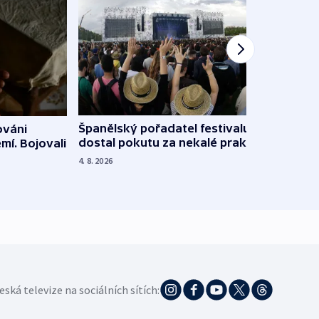
Španělský pořadatel festivalu
ováni
Lesn
dostal pokutu za nekalé praktiky
mí. Bojovali
dopa
zdrav
4. 8. 2026
4. 8. 20
eská televize na sociálních sítích: