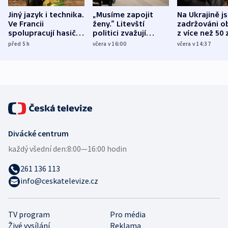
Jiný jazyk i technika.
„Musíme zapojit
Na Ukrajině j
Ve Francii
ženy.“ Litevští
zadržováni o
spolupracují hasiči z
politici zvažují
z více než 50 
různých zemí
dohodu o
Bojovali na s
před 5
h
včera v 16:00
včera v 14:37
demografii
Ruska
Divácké centrum
každý všední den:
8:00—16:00 hodin
261 136 113
info@ceskatelevize.cz
TV program
Pro média
Živé vysílání
Reklama