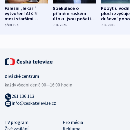
Falešní „lékaři“
Spekulace o
Pobyt u vodn
vytvoření AI šíří
přímém ruském
ploch zvyšuje
mezi staršími
útoku jsou pošetilé,
duševní poho
Poláky nebezpečné
míní estonský
ukázala
před 19
h
7. 8. 2026
7. 8. 2026
zdravotní rady
bezpečnostní
mezinárodní 
expert
Divácké centrum
každý všední den:
8:00—16:00 hodin
261 136 113
info@ceskatelevize.cz
TV program
Pro média
Živé vysílání
Reklama