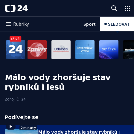
Sport
SLEDOVAT
Rubriky
ŽIVĚ
Málo vody zhoršuje stav
rybníků i lesů
Zdroj: ČT24
Podívejte se
2 minuty
Málo vody zhoršuje stav rybníků i