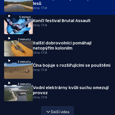
lesů
Zdroj:
ČT24
5 minut
Končí festival Brutal Assault
Zdroj:
ČT24
2 minuty
Italští dobrovolníci pomáhají
netopýřím koloniím
Zdroj:
ČT24
3 minuty
Čína bojuje s rozšiřujícími se pouštěmi
Zdroj:
ČT24
3 minuty
Vodní elektrárny kvůli suchu omezují
provoz
Zdroj:
ČT24
Další videa