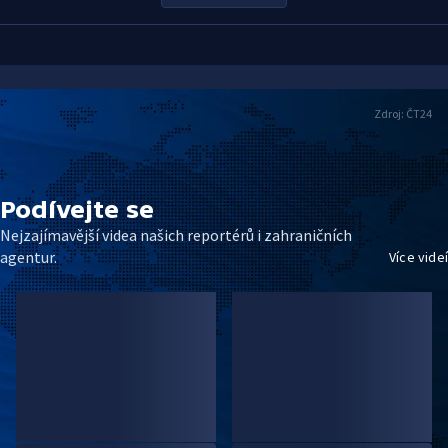
Zdroj:
ČT24
Podívejte se
Nejzajímavější videa našich reportérů i zahraničních
agentur.
Více videí